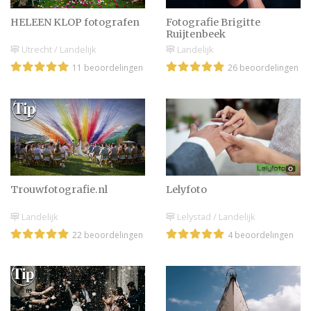
HELEEN KLOP fotografen
Fotografie Brigitte
Locatie kiezen voor je
Ruijtenbeek
boudoir fotoshoot
Utrecht / Landelijk
Landelijk
11 beoordelingen
26 beoordelingen
Slideshow bruiloft
maken | Tips & tricks
Zenuwachtig voor
Trouwfotografie.nl
Lelyfoto
ceremonie foto’s? Lees
hier tips!
Landelijk
Lelystad / Landelijk
22 beoordelingen
4 beoordelingen
Trouwfoto’s of video
maken in natuurgebied |
Regels & kosten