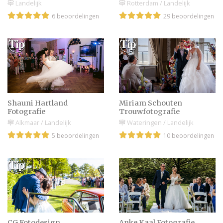
Landelijk
Rotterdam / Landelijk
Jullie liefdesverhaal
6 beoordelingen
29 beoordelingen
vastgelegd: het perfecte
bruiloftsfotoboek maken
5 Manieren om de
mooiste herinneringen
van je bruiloft te maken
Shauni Hartland
Miriam Schouten
Fotografie
Trouwfotografie
Alkmaar / Landelijk
Wateringen / Landelijk
Videograaf | Fotograaf
bruiloft inhuren & vanaf
5 beoordelingen
10 beoordelingen
welke kosten per uur?
Trouwalbum laten
maken door een
fotograaf of doen jullie
het zelf online?
CG Fotodesign
Anke Kaal Fotografie