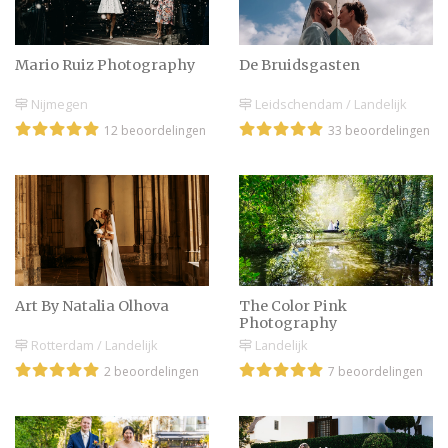
Vragen voor fotograaf
Mario Ruiz Photography
De Bruidsgasten
bruiloft | Tips & tricks
Nijmegen
Leidschendam / Landelijk
12 beoordelingen
33 beoordelingen
Art By Natalia Olhova
The Color Pink
Photography
Rotterdam / Landelijk
Landelijk
2 beoordelingen
7 beoordelingen