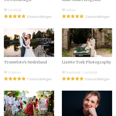
Duo fotograaf voor je
Landelijk
Aalten
bruiloft inhuren |
8 beoordelingen
2 beoordelingen
Voordelen duo shooters
Blader door
trouwfotografie
professionals met onze
zoekmachine!
Trouwfoto's Nederland
Lizette Tork Photography
Trouwfoto's: van
Dokkum
Naaldwijk / Landelijk
verloving tot ja-woord
7 beoordelingen
8 beoordelingen
Koppel loveshoot op
locatie | Ins & outs