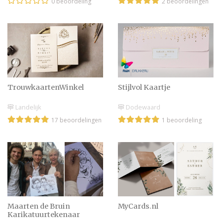
0 beoordeling
2 beoordelingen
Felicitatie huwelijk kaart
Trendalert! Kerst Save the
Dates
Stijlvol Kaartje
TrouwkaartenWinkel
Dodewaard
Landelijk
1 beoordeling
17 beoordelingen
Inspiratie voor de
trouwkaart: gedicht,
quote of songtekst?
Een mijlpaal: tien jaar
getrouwd!
Maarten de Bruin
MyCards.nl
Karikatuurtekenaar