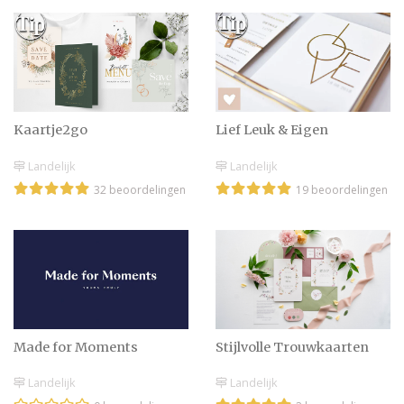
Trouwkaarten voor
daggasten & avondgasten
| Alle ins & outs
Kaart sturen met bruiloft
Kaartje2go
Lief Leuk & Eigen
tekst? Wat wens je
iemand die gaat
Landelijk
Landelijk
trouwen?
32 beoordelingen
19 beoordelingen
De liefste teksten voor
trouwkaarten
Uitnodigings of
Made for Moments
Stijlvolle Trouwkaarten
trouwkaarten
Landelijk
Landelijk