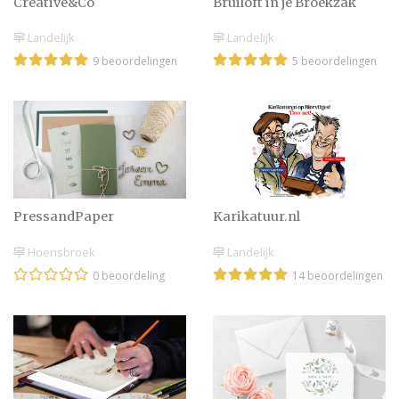
Creative&Co
Bruiloft in je Broekzak
Landelijk
Landelijk
9 beoordelingen
5 beoordelingen
PressandPaper
Karikatuur.nl
Hoensbroek
Landelijk
0 beoordeling
14 beoordelingen