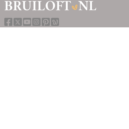
Inspiratie
Inspiratie
Afbeeldingen
Nieuws
Blog
Real weddings
Advertorials
Trouwtrends
Bruiloft.nl
Over ons
Adverteren
Inloggen