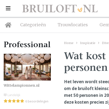
Categorieën
Trouwlocaties
Gem
Home
Inspiratie
Dive
Professionals
Wat kost 
personen
Het leven wordt steed
Wittelampionnen.nl
om de bruiloft kleinsc
met 50 personen in 20
Landelijk
deze kosten precies z
6 beoordelingen