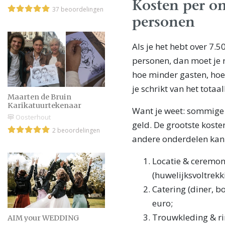
Kosten per on
37 beoordelingen
personen
Als je het hebt over 7.
personen, dan moet je r
hoe minder gasten, hoe 
je schrikt van het tota
Maarten de Bruin
Karikatuurtekenaar
Want je weet: sommige 
Oosterhout
geld. De grootste kosten
2 beoordelingen
andere onderdelen kan 
Locatie & ceremon
(huwelijksvoltrekk
Catering (diner, b
euro;
Trouwkleding & ri
AIM your WEDDING