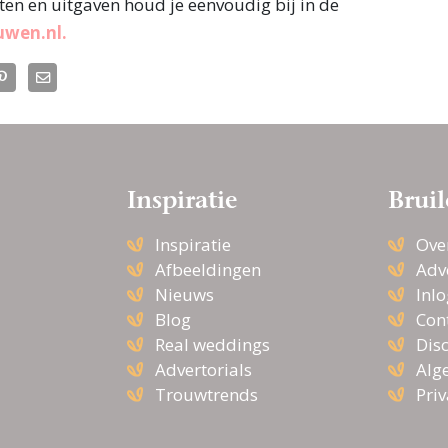
en en uitgaven houd je eenvoudig bij in de
uwen.nl.
Inspiratie
Bruil
Inspiratie
Ove
Afbeeldingen
Adv
Nieuws
Inl
Blog
Con
Real weddings
Dis
Advertorials
Alg
Trouwtrends
Pri