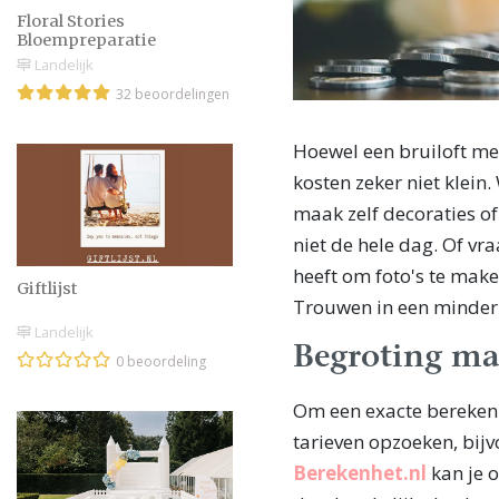
Floral Stories
Bloempreparatie
Landelijk
32 beoordelingen
Hoewel een bruiloft met
kosten zeker niet klein
maak zelf decoraties of
niet de hele dag. Of vr
heeft om foto's te make
Giftlijst
Trouwen in een minder 
Landelijk
Begroting ma
0 beoordeling
Om een exacte berekeni
tarieven opzoeken, bijv
Berekenhet.nl
kan je 