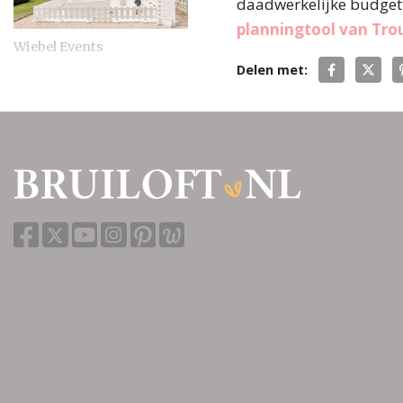
daadwerkelijke budgett
planningtool van Tro
Wiebel Events
Delen met:
Barneveld
6 beoordelingen
De Trouwadvocaat
Bloemendaal
2 beoordelingen