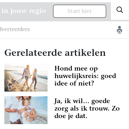
 in jouw regio
Start hier
dverteerders
Gerelateerde artikelen
Hond mee op
huwelijksreis: goed
idee of niet?
Ja, ik wil… goede
zorg als ik trouw. Zo
doe je dat.