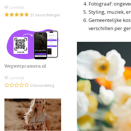
Fotograaf: ongevee
Landelijk
Styling, muziek, e
31 beoordelingen
Gemeentelijke kost
verschillen per g
Wegwerpcamera.nl
Landelijk
0 beoordeling