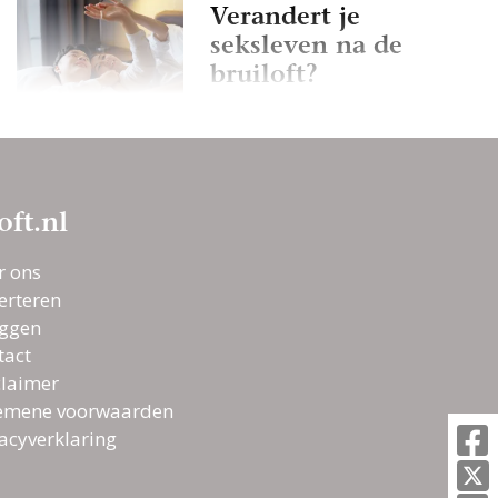
Verandert je
seksleven na de
bruiloft?
Je hond(en) mee naar
de bruiloft? Check de
tips!
oft.nl
Zijn jullie
r ons
uitgenodigd voor een
erteren
bruiloft op vrijdag?
oggen
Praktische tips!
tact
claimer
emene voorwaarden
vacyverklaring