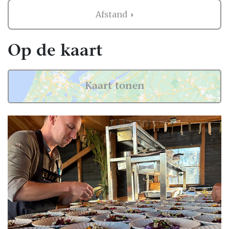
uitdaging zijn. Het is belangrijk dat de stijl
Afstand
van de cateraar aansluit op jullie wensen.
Een informele setting vraagt om een andere
aanpak dan een formeel diner. Op
Op de kaart
Bruiloft.nl vind je een selectie van cateraars
die gespecialiseerd zijn in bruiloften in
Limburg (België) - België. Deze professionals
Kaart tonen
weten hoe ze jullie dag onvergetelijk kunnen
maken. Hebben jullie specifieke dieetwensen
of een bepaald thema? De cateraars op onze
site denken graag met je mee.
Smaken om nooit te vergeten
Met een goede cateraar wordt jullie
trouwdag een culinair hoogtepunt. Neem
een kijkje op Bruiloft.nl en ontdek de vele
opties voor catering in Limburg (België) -