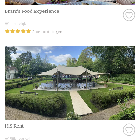
België. Van traditionele menu’s tot
verrassende concepten: hier vind je de
Bram's Food Experience
perfecte match.
Landelijk
2 beoordelingen
J&S Rent
Rijkevorsel