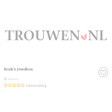
Hoek's Jewelbox
Almere
0 beoordeling