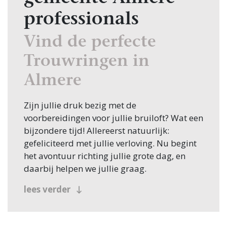
professionals
Vind de perfecte
Trouwringen in
Almere
Zijn jullie druk bezig met de
voorbereidingen voor jullie bruiloft? Wat een
bijzondere tijd! Allereerst natuurlijk:
gefeliciteerd met jullie verloving. Nu begint
het avontuur richting jullie grote dag, en
daarbij helpen we jullie graag.
Een van de eerste stappen in de planning is
lees verder
het vinden van de juiste Trouwringen, en
daarvoor ben je bij Bruiloft.nl aan het juiste
adres. Of je nu in Almere zoekt of elders in