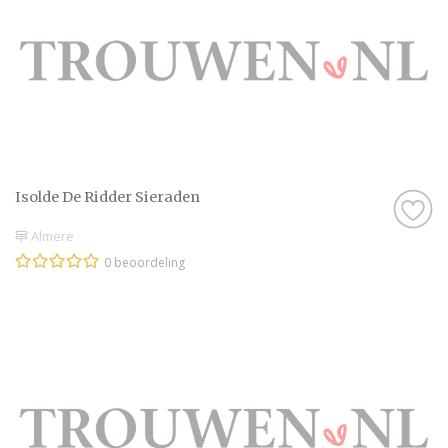
Isolde De Ridder Sieraden
Almere
0 beoordeling