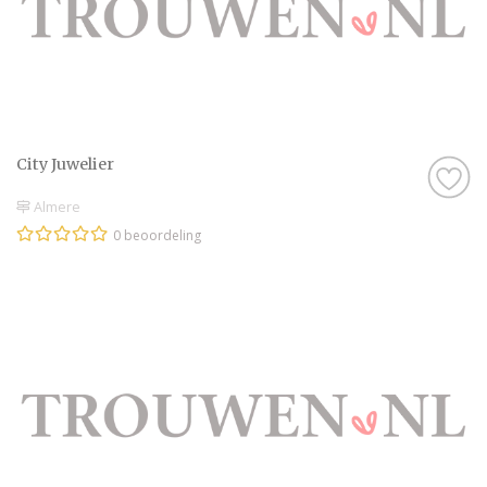
City Juwelier
Almere
0 beoordeling