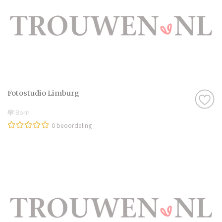
Fotostudio Limburg
Born
0 beoordeling