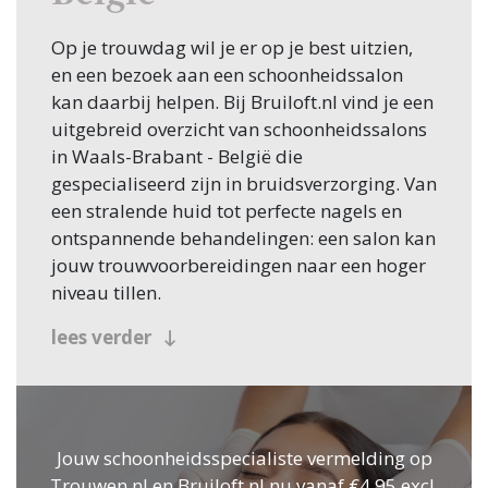
Op je trouwdag wil je er op je best uitzien,
en een bezoek aan een schoonheidssalon
kan daarbij helpen. Bij Bruiloft.nl vind je een
uitgebreid overzicht van schoonheidssalons
in Waals-Brabant - België die
gespecialiseerd zijn in bruidsverzorging. Van
een stralende huid tot perfecte nagels en
ontspannende behandelingen: een salon kan
jouw trouwvoorbereidingen naar een hoger
niveau tillen.
Waarom kiezen voor een
lees verder
schoonheidssalon?
Een schoonheidssalon biedt talloze
mogelijkheden om je uiterlijk en innerlijke
Jouw schoonheidsspecialiste vermelding op
rust te optimaliseren. Hier zijn enkele
Trouwen.nl en Bruiloft.nl nu vanaf €4,95 excl.