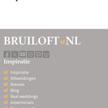
locatie. Gebruik de handige filters om te
zoeken op diensten, prijzen en
beschikbaarheid. Zo weet je zeker dat je
volledig voorbereid en ontspannen aan jouw
trouwdag begint.
Inspiratie
Inspiratie
Afbeeldingen
Nieuws
Blog
Real weddings
Advertorials