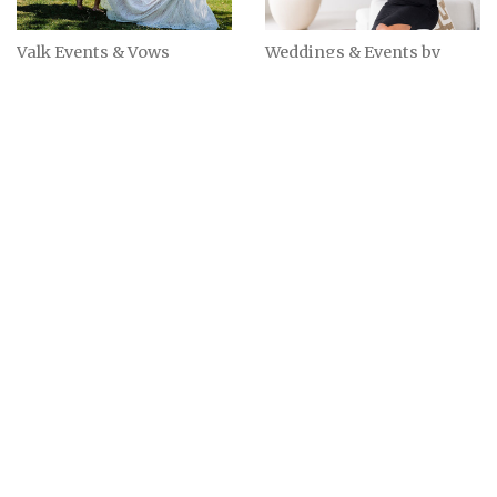
Valk Events & Vows
Weddings & Events by
Raymonde
Landelijk
Waalre
6 beoordelingen
3 beoordelingen
Trouwen op Terschelling
Marmenti
West-Terschelling
Alphen / Landelijk
6 beoordelingen
18 beoordelingen