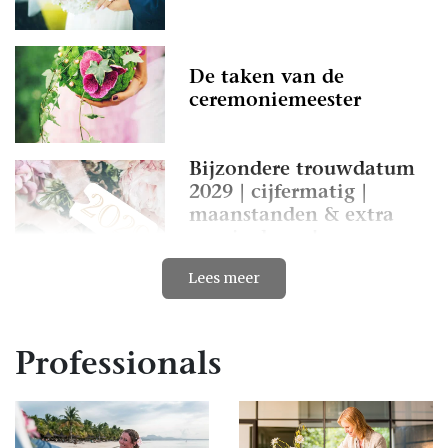
De taken van de
ceremoniemeester
Bijzondere trouwdatum
2029 | cijfermatig |
maanstanden & extra
mooie dagen!
Lees meer
Voordelen van een
weddingplanner
Professionals
Wat doet een
weddingplanner? De