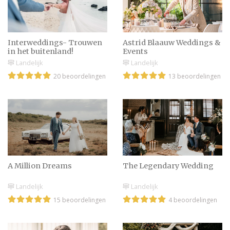
opties en voordelen
Een trouwdag met 30
Interweddings- Trouwen
Astrid Blaauw Weddings &
graden of warmer?
in het buitenland!
Events
Locatie & gasten tips!
Landelijk
Landelijk
20 beoordelingen
13 beoordelingen
Prikkelarme bruiloft
organiseren? Denk aan
deze zaken!
Voorbeeld speech voor de
A Million Dreams
The Legendary Wedding
broer van de bruid
Landelijk
Landelijk
15 beoordelingen
4 beoordelingen
Hand in hand naar
buiten: zo verloopt de