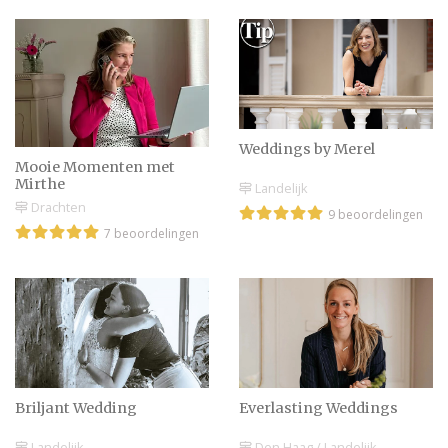
niet mag vergeten
Bijzondere trouwdatums
van 2028: noteer ze nu en
reserveer alvast je plek
Weddings by Merel
Mooie Momenten met
Mirthe
Landelijk
Drachten
9 beoordelingen
7 beoordelingen
Briljant Wedding
Everlasting Weddings
Landelijk
Den Haag / Landelijk