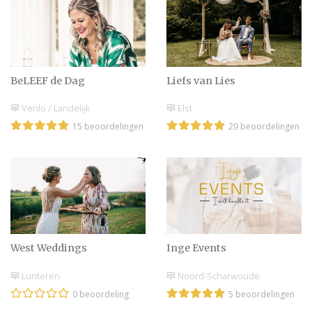
feestelijke uittocht na de
ceremonie!
Slaap jij slecht in de
aanloop naar de grote
BeLEEF de Dag
Liefs van Lies
dag? Met deze tips gaat
het beter!
Venlo / Landelijk
Elst
15 beoordelingen
29 beoordelingen
Maak je trouwjaar
onvergetelijk met een
persoonlijke kalender
Dit zijn de verschillen
tussen Nederlandse en
Belgische bruiloften
West Weddings
Inge Events
Lunteren
Noord-Scharwoude
0 beoordeling
5 beoordelingen
De ultieme trouwdag
checklist: wat je absoluut