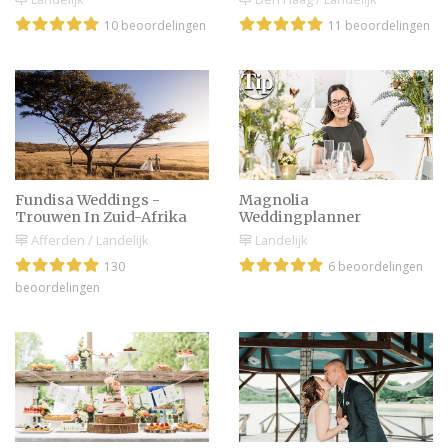
10 beoordelingen
11 beoordelingen
Fundisa Weddings -
Magnolia
Trouwen In Zuid-Afrika
Weddingplanner
Afferden / Landelijk
Landelijk
130
6 beoordelingen
beoordelingen