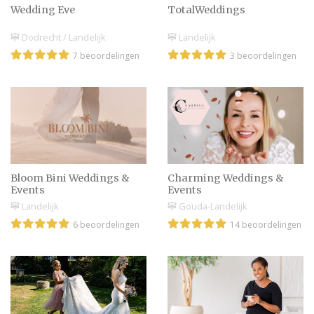
Wedding Eve
TotalWeddings
Dodrecht / Landelijk
Landelijk
7 beoordelingen
3 beoordelingen
Bloom Bini Weddings &
Charming Weddings &
Events
Events
Landelijk
Gouda-Landelijk
6 beoordelingen
14 beoordelingen