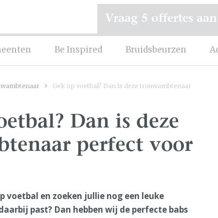
Vraag 5 offertes aan
eenten
Be Inspired
Bruidsbeurzen
A
uwambtenaar
Gek op voetbal? Dan is deze trouwambtenaar
etbal? Dan is deze
tenaar perfect voor
 op voetbal en zoeken jullie nog een leuke
aarbij past? Dan hebben wij de perfecte babs