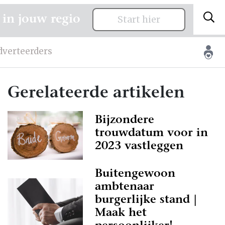
 in jouw regio
Start hier
dverteerders
Gerelateerde artikelen
Bijzondere
trouwdatum voor in
2023 vastleggen
Buitengewoon
ambtenaar
burgerlijke stand |
Maak het