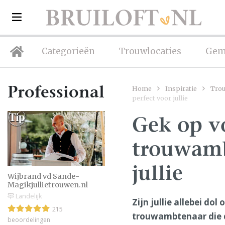
Categorieën
Trouwlocaties
Gem
Home
Inspiratie
Tro
Professionals
perfect voor jullie
Gek op vo
trouwamb
jullie
Wijbrand vd Sande-
Magikjullietrouwen.nl
Landelijk
Zijn jullie allebei dol
215
trouwambtenaar die d
beoordelingen