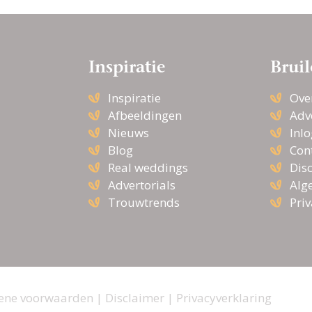
Inspiratie
Bruil
Inspiratie
Ove
Afbeeldingen
Adv
Nieuws
Inl
Blog
Con
Real weddings
Dis
Advertorials
Alg
Trouwtrends
Pri
ene voorwaarden
|
Disclaimer
|
Privacyverklaring