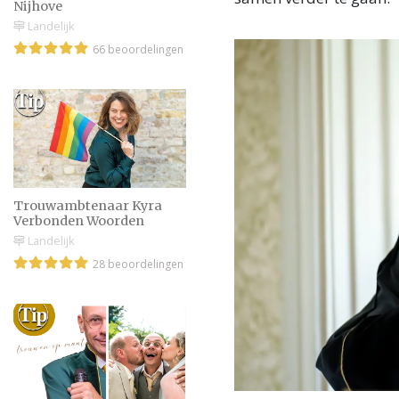
Nijhove
Landelijk
66 beoordelingen
Trouwambtenaar Kyra
Verbonden Woorden
Landelijk
28 beoordelingen