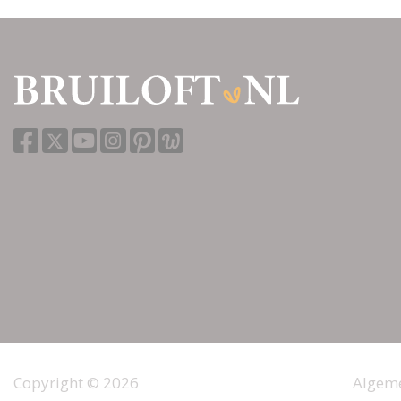
Trouwambtenaar
Sebastiaan
Landelijk
36 beoordelingen
Mooijenbelofte
Landelijk
18 beoordelingen
Copyright © 2026
Algem