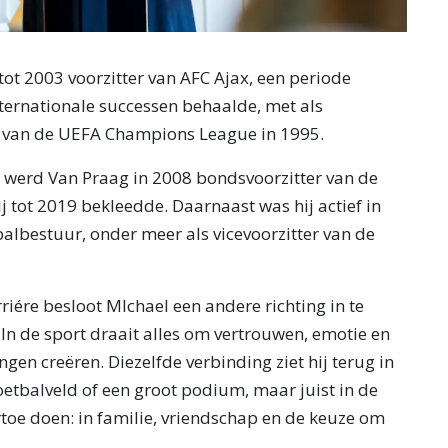
ot 2003 voorzitter van AFC Ajax, een periode
nternationale successen behaalde, met als
 van de UEFA Champions League in 1995.
x werd Van Praag in 2008 bondsvoorzitter van de
ij tot 2019 bekleedde. Daarnaast was hij actief in
balbestuur, onder meer als vicevoorzitter van de
iére besloot MIchael een andere richting in te
. In de sport draait alles om vertrouwen, emotie en
en creëren. Diezelfde verbinding ziet hij terug in
voetbalveld of een groot podium, maar juist in de
toe doen: in familie, vriendschap en de keuze om