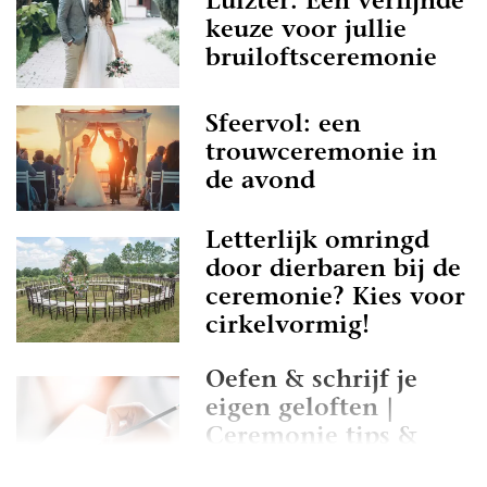
Luizter: Een verfijnde
keuze voor jullie
bruiloftsceremonie
Sfeervol: een
trouwceremonie in
de avond
Letterlijk omringd
door dierbaren bij de
ceremonie? Kies voor
cirkelvormig!
Oefen & schrijf je
eigen geloften |
Ceremonie tips &
tricks