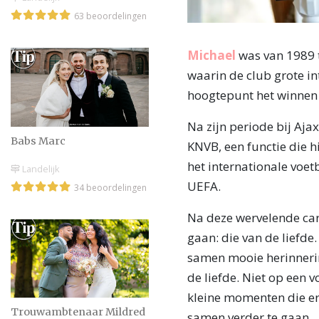
63 beoordelingen
Michael
was van 1989 t
waarin de club grote i
hoogtepunt het winnen
Na zijn periode bij Aja
Babs Marc
KNVB, een functie die h
het internationale voet
Landelijk
UEFA.
34 beoordelingen
Na deze wervelende carr
gaan: die van de liefde
samen mooie herinnering
de liefde. Niet op een 
kleine momenten die er
Trouwambtenaar Mildred
samen verder te gaan.