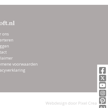
Een rol voor je hond
bij de ceremonie?
Tuurlijk!
oft.nl
r ons
Zelfstandige BABS
erteren
huren? Kies uit 88
oggen
leuke
tact
trouwambtenaren!
claimer
emene voorwaarden
Hartverwarmende
vacyverklaring
ceremonie-
momentjes | Tranen
van geluk
Webdesign door
Pixel Creation