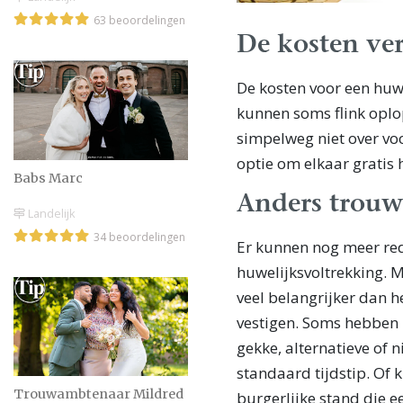
63 beoordelingen
De kosten ve
De kosten voor een huw
kunnen soms flink oplop
simpelweg niet over voo
optie om elkaar gratis 
Babs Marc
Anders trou
Landelijk
34 beoordelingen
Er kunnen nog meer red
huwelijksvoltrekking. Mi
veel belangrijker dan h
vestigen. Soms hebben
gekke, alternatieve of n
standaard tijdstip. Of k
Trouwambtenaar Mildred
burgerlijke stand die e