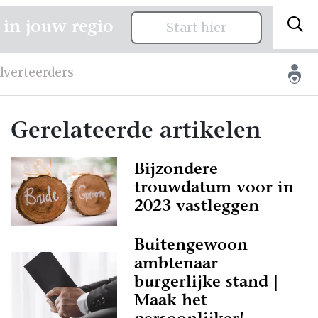
 in jouw regio
Start hier
dverteerders
Gerelateerde artikelen
Bijzondere
trouwdatum voor in
2023 vastleggen
Buitengewoon
ambtenaar
burgerlijke stand |
Maak het