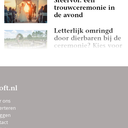
Sfeervol: een
trouwceremonie in
de avond
Letterlijk omringd
door dierbaren bij de
ceremonie? Kies voor
cirkelvormig!
Oefen & schrijf je
eigen geloften |
Ceremonie tips &
oft.nl
tricks
r ons
Een rol voor je hond
erteren
bij de ceremonie?
oggen
Tuurlijk!
tact