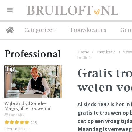
Categorieën
Trouwlocaties
Gem
Home
Inspiratie
Tro
Professionals
bruiloft
Gratis t
weten voo
Wijbrand vd Sande-
Al sinds 1897 is het 
Magikjullietrouwen.nl
gratis te trouwen op 
Landelijk
dat op een vroeg tijd
215
Maandag is verreweg 
beoordelingen