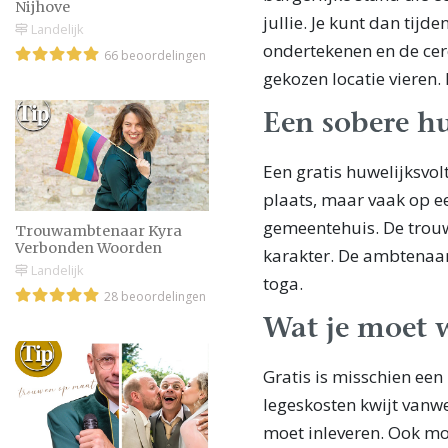
Nijhove
jullie. Je kunt dan tijd
Landelijk
ondertekenen en de cer
66 beoordelingen
gekozen locatie vieren. 
Een sobere h
Een gratis huwelijksvol
plaats, maar vaak op ee
gemeentehuis. De trouw
Trouwambtenaar Kyra
Verbonden Woorden
karakter. De ambtenaar
Landelijk
toga.
28 beoordelingen
Wat je moet 
Gratis is misschien een
legeskosten kwijt vanwe
moet inleveren. Ook mo