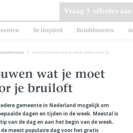
Vraag 5 offertes aan
eenten
Be Inspired
Bruidsbeurzen
A
uwambtenaar
Gratis trouwen wat je moet weten voor je
rouwen wat je moet
r je bruiloft
in iedere gemeente in Nederland mogelijk om
bepaalde dagen en tijden in de week. Meestal is
stip van de dag en aan het begin van de week.
de meest populaire dag voor het gratis