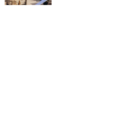
n. Misschien mogen jullie wel de eerste zijn die
t! Zo help je niet alleen andere bruidsparen,
en blijvende herinnering aan jullie eigen
en van Foodtrucks in Noord-Brabant
itieve keuze maakt, is het belangrijk om te weten
ijk is. Op Bruiloft.nl vind je inspiratieartikelen
 foto’s. Deze artikelen geven je een goed beeld
lpen je om een weloverwogen keuze te maken.
sprek is vaak een goede eerste stap. Zo kun je
is met de professional in Noord-Brabant. Die
e is belangrijk, want jullie willen natuurlijk dat
t op jullie grote dag. Klikt het niet? Geen
enoeg andere opties in Noord-Brabant en
tijd wel een professional die precies bij jullie