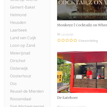
Gemert-Bakel
Helmond
Heusden
Monkeyz | Cocktailz on Whee
Laarbeek
Landelijk
Land van Cuijk
0 beoordeling
Loon op Zand
Meierijstad
Oirschot
Oisterwijk
Oosterhout
Oss
Reusel-de Mierden
De Sateboer
Roosendaal
Sint-Michielsgestel