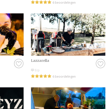
6 beoordelingen
dat ook een kans zij
een review achterlaa
maar creëer je ook e
ervaring.
Tips voor het kiez
Voordat je een defin
wat er allemaal mogel
vol tips en prachtige
van de opties en he
Lazzarella
Een kennismakingsge
Erp
zien of er een klik 
6 beoordelingen
persoonlijke connecti
alles perfect verloop
probleem, er zijn g
omgeving. Zo is er al
past.