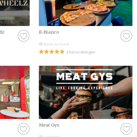
Maak van jullie br
Bij Bruiloft.nl draai
Of je nu op zoek ben
lz
il-Bianco
beste Foodtrucks in 
tijd, blader door onz
Beek en Donk
van een bruiloft kan
4 beoordelingen
van deze tijd en maa
verzameld om het je
onze website doen er
bezorgen.
Wij wensen jullie ve
dag. Maak er een ge
Meat Gys