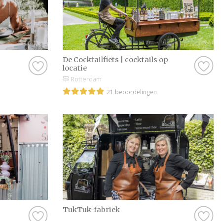
De Cocktailfiets | cocktails op
locatie
Rotterdam
21 beoordelingen
TukTuk-fabriek