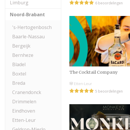
Limburg
6 beoordelingen
Noord-Brabant
's-Hertogenbosch
Baarle-Nassau
Bergeijk
Bernheze
Bladel
The Cocktail Company
Boxtel
Breda
Etten-Leur
5 beoordelingen
Cranendonck
Drimmelen
Eindhoven
Etten-Leur
Geldrop-Mierlo