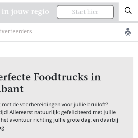
 in jouw regio
Start hier
dverteerders
erfecte Foodtrucks in
abant
g met de voorbereidingen voor jullie bruiloft?
jd! Allereerst natuurlijk: gefeliciteerd met jullie
 het avontuur richting jullie grote dag, en daarbij
ag.
appen in de planning is het vinden van de juiste