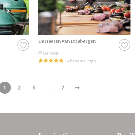
De Heeren van Driebergen
Landelijk
14 beoordelingen
1
2
3
...
7