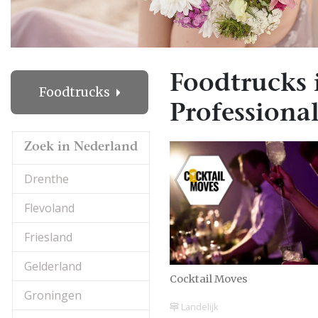
Foodtrucks 
Foodtrucks
Professional
Zoek in Nederland
Drenthe
Flevoland
Friesland
Gelderland
Cocktail Moves
Groningen
Landelijk