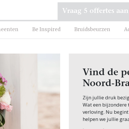
Vraag 5 offertes aan
eenten
Be Inspired
Bruidsbeurzen
A
Vind de p
Noord-Br
Zijn jullie druk bezi
Wat een bijzondere ti
verloving. Nu begint
helpen we jullie gra
Een van de eerste st