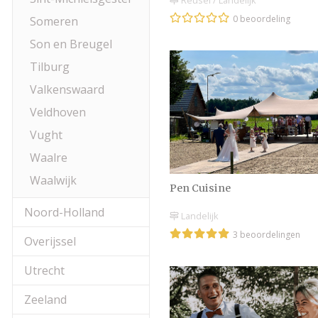
Reusel / Landelijk
0 beoordeling
Someren
Son en Breugel
Tilburg
Valkenswaard
Veldhoven
Vught
Waalre
Waalwijk
Pen Cuisine
Noord-Holland
Landelijk
3 beoordelingen
Overijssel
Utrecht
Zeeland