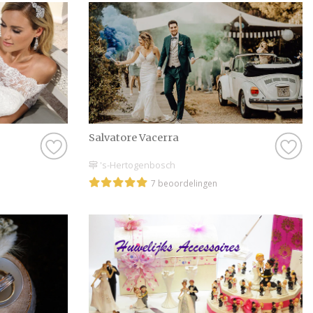
jouw grote dag.
Salvatore Vacerra
's-Hertogenbosch
7 beoordelingen