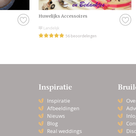
Huwelijks Accessoires
Landelijk
56 beoordelingen
Inspiratie
Bruil
Inspiratie
Ove
Afbeeldingen
Adv
Nieuws
Inl
Blog
Con
Real weddings
Dis