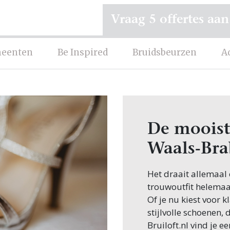
Vraag 5 offertes aan
eenten
Be Inspired
Bruidsbeurzen
A
De mooist
Waals-Bra
Het draait allemaal
trouwoutfit helemaal
Of je nu kiest voor 
stijlvolle schoenen, 
Bruiloft.nl vind je 