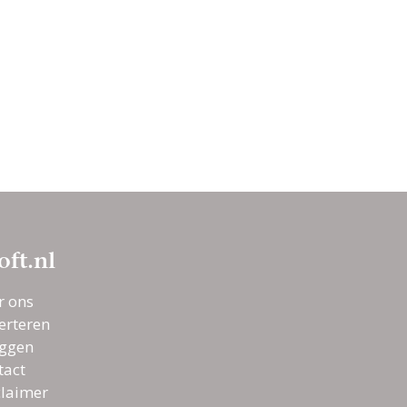
oft.nl
r ons
erteren
oggen
tact
claimer