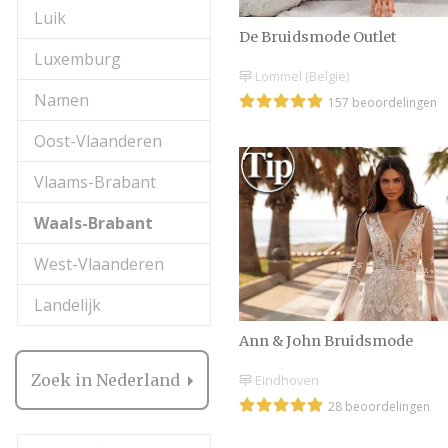
Luik
De Bruidsmode Outlet
Luxemburg
Lommel (België)
Namen
157 beoordelingen
Oost-Vlaanderen
Vlaams-Brabant
Waals-Brabant
West-Vlaanderen
Landelijk
Ann & John Bruidsmode
Zoek in Nederland
Eindhoven
28 beoordelingen