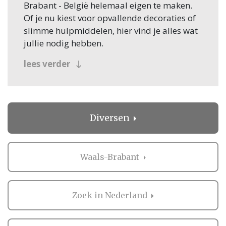
Brabant - België helemaal eigen te maken.
Of je nu kiest voor opvallende decoraties of
slimme hulpmiddelen, hier vind je alles wat
jullie nodig hebben.
Maak indruk met bijzondere
lees verder
accenten
Op zoek naar manieren om jullie trouwdag
extra speciaal te maken? Denk aan
Diversen
feestelijke toevoegingen zoals een confetti-
kanon of unieke tafelstyling met exclusief
bestek. Ook creatieve manieren om
Waals-Brabant
herinneringen vast te leggen of praktische
tools voor een strakke planning behoren tot
de mogelijkheden. Elk detail draagt bij aan
Zoek in Nederland
de sfeer en maakt jullie dag net wat
persoonlijker.