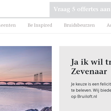
Vraag 5 offertes aan
eenten
Be Inspired
Bruidsbeurzen
A
Ja ik wil
Zevenaar
Je keuze is een feli
te beleven. Wij bied
op Bruiloft.nl