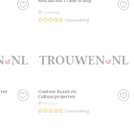
Restaurant 't Olde Schop
Giesbeek
0 beoordeling
frey
Contour Kunst en
Cultuurprojecten
Herwen
0 beoordeling