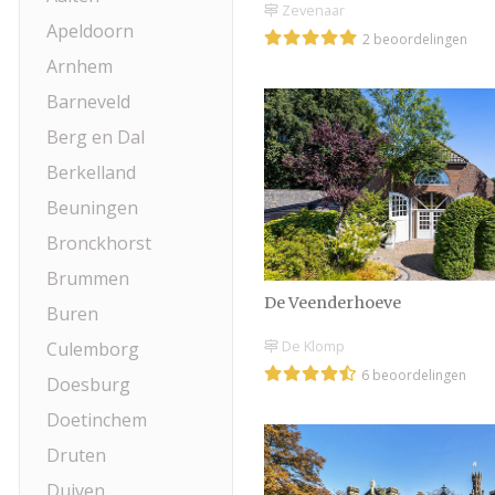
Zevenaar
Apeldoorn
2 beoordelingen
Arnhem
Barneveld
Berg en Dal
Berkelland
Beuningen
Bronckhorst
Brummen
De Veenderhoeve
Buren
De Klomp
Culemborg
6 beoordelingen
Doesburg
Doetinchem
Druten
Duiven