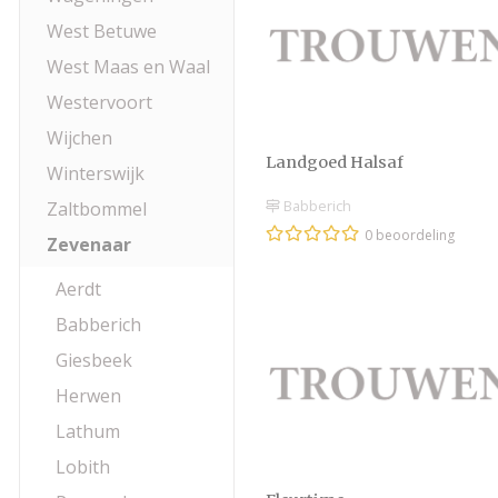
West Betuwe
West Maas en Waal
Westervoort
Wijchen
Landgoed Halsaf
Winterswijk
Babberich
Zaltbommel
0 beoordeling
Zevenaar
Aerdt
Babberich
Giesbeek
Herwen
Lathum
Lobith