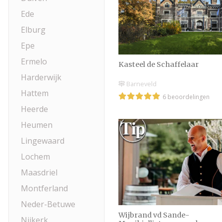
Ede
Elburg
Epe
Ermelo
Kasteel de Schaffelaar
Harderwijk
Barneveld
Hattem
6 beoordelingen
Heerde
Heumen
Lingewaard
Lochem
Maasdriel
Montferland
Neder-Betuwe
Wijbrand vd Sande-
Nijkerk