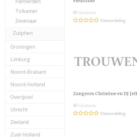
Fleurtime
Pannerden
Tolkamer
Giesbeek
Zevenaar
0 beoordeling
Zutphen
Groningen
Limburg
Noord-Brabant
Noord-Holland
Zangeres Christine en DJ Jef
Overijssel
Giesbeek
Utrecht
0 beoordeling
Zeeland
Zuid-Holland