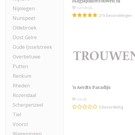
Magikjullietrouwen.nl
Landelijk
Nijmegen
215 beoordelingen
Nunspeet
Oldebroek
Oost Gelre
Oude IJsselstreek
Overbetuwe
Putten
Renkum
Rheden
'n Aerdts Paradijs
Rozendaal
Aerdt
Scherpenzeel
0 beoordeling
Tiel
Voorst
Wageningen