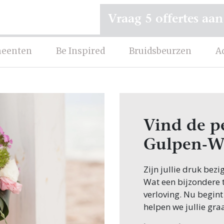
Vraag 5 offertes aan
eenten
Be Inspired
Bruidsbeurzen
A
Vind de p
Gulpen-W
Zijn jullie druk bezi
Wat een bijzondere ti
verloving. Nu begint
helpen we jullie gra
Een van de eerste st