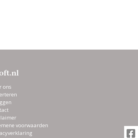
oft.nl
r ons
erteren
oggen
tact
claimer
emene voorwaarden
vacyverklaring