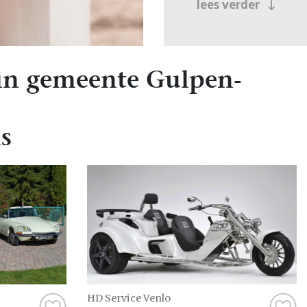
lees verder
Trouwauto, en daarvo
je nu in Gulpen-Witt
alles wat je nodig h
Van inspirerende art
in gemeente Gulpen-
leveranciers: je vin
Als je eenmaal een p
je eenvoudig contact
s
zonder gedoe. Dat ge
Wat anderen zegge
Het regelen van een b
wilt weten wat ander
mogelijkheid om beo
ervaring hebben met
Deze ervaringen zijn
HD Service Venlo
van wat je kunt verw