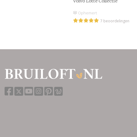
Volvo Lotte Collectie
Ophemert
7 beoordelingen