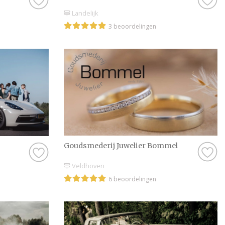
dat ook een kans zij
Landelijk
een review achterlaa
3 beoordelingen
maar creëer je ook e
ervaring.
Tips voor het kie
Voordat je een defin
wat er allemaal mogel
vol tips en prachtige
van de opties en he
Een kennismakingsge
Goudsmederij Juwelier Bommel
zien of er een klik 
Veldhoven
persoonlijke connecti
6 beoordelingen
alles perfect verloop
probleem, er zijn g
omgeving. Zo is er al
past.