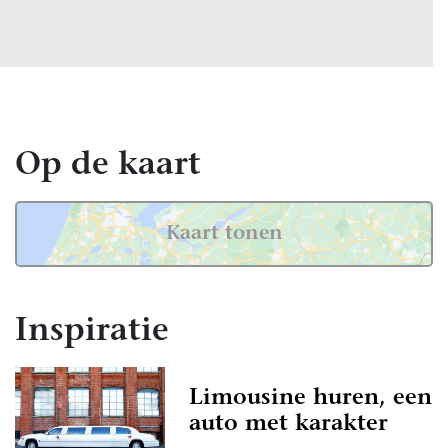
or ben je bij Bruiloft.nl aan het juiste adres. Of
em zoekt of elders in Nederland, wij hebben
ebt om deze bijzondere dag perfect te maken.
ikelen tot een uitgebreide selectie van
dt het allemaal op onze website.
Op de kaart
rofessional hebt gevonden die bij jullie past, kun
 opnemen. Zo regel je alles snel en makkelijk,
eft rust in een drukke periode!
Kaart tonen
n over Trouwauto in Gulpen-Wittem
ruiloft is niet niks, en het is logisch dat je graag
en vinden. Daarom biedt Bruiloft.nl je de
Inspiratie
ordelingen te lezen van bruidsparen die al
 de professionals in Gulpen-Wittem.
Limousine huren, een
 waardevol, omdat ze je een eerlijk beeld geven
auto met karakter
achten. Als er nog geen beoordelingen zijn, kan