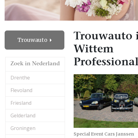
Trouwauto 
Trouwauto
Wittem
Professional
Zoek in Nederland
Drenthe
Flevoland
Friesland
Gelderland
Groningen
Special Event Cars Janssen