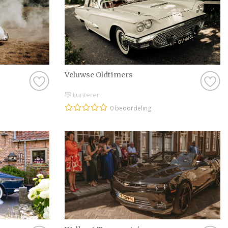
Maak van jullie br
Bij Bruiloft.nl draai
Of je nu op zoek ben
beste Trouwauto in 
tijd, blader door onz
Veluwse Oldtimers
van een bruiloft kan
Lunteren
van deze tijd en maa
0 beoordeling
verzameld om het je
onze website doen er
bezorgen.
Wij wensen jullie ve
dag. Maak er een ge