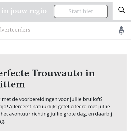
 in jouw regio
Start hier
dverteerders
erfecte Trouwauto in
ittem
g met de voorbereidingen voor jullie bruiloft?
jd! Allereerst natuurlijk: gefeliciteerd met jullie
 het avontuur richting jullie grote dag, en daarbij
ag.
appen in de planning is het vinden van de juiste