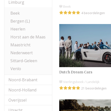
Limburg
Beek
Beek
4 beoordelingen
Bergen (L)
Heerlen
Horst aan de Maas
Maastricht
Nederweert
Sittard-Geleen
Venlo
Dutch Dream Cars
Noord-Brabant
Vierlingsbeek / Landelijk
21 beoordelingen
Noord-Holland
Overijssel
Utrecht