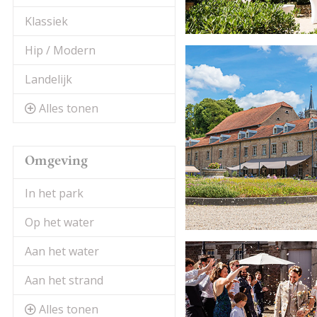
Klassiek
Hip / Modern
Landelijk
Alles tonen
Omgeving
In het park
Op het water
Aan het water
Aan het strand
Alles tonen