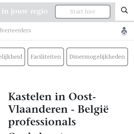
 in jouw regio
Start hier
dverteerders
lijkheid
Faciliteiten
Dinermogelijkheden
Kastelen in Oost-
Vlaanderen - België
professionals