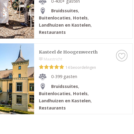
0-400+ gasten
Bruidssuites
,
Buitenlocaties
,
Hotels
,
Landhuizen en Kastelen
,
Restaurants
Kasteel de Hoogenweerth
Maastricht
14 beoordelingen
0-399 gasten
Bruidssuites
,
Buitenlocaties
,
Hotels
,
Landhuizen en Kastelen
,
Restaurants