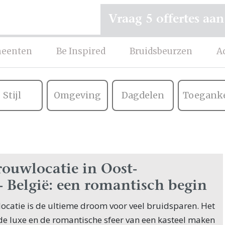
Vraag 5 offertes aan
eenten
Be Inspired
Bruidsbeurzen
A
Stijl
Omgeving
Dagdelen
Toeganke
trouwlocatie in Oost-
- België: een romantisch begin
locatie is de ultieme droom voor veel bruidsparen. Het
 de luxe en de romantische sfeer van een kasteel maken