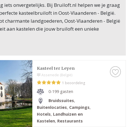
iets onvergetelijks. Bij Bruiloft.nl helpen we je graag
perfecte kasteelbruiloft in Oost-Vlaanderen - België.
 tot charmante landgoederen, Oost-Vlaanderen - België
teit aan kastelen die jouw bruiloft een unieke
len in Oost-Vlaanderen - België voor
gië staat bekend om zijn prachtige kastelen en
Kasteel ter Leyen
n betoverend decor bieden voor jouw huwelijksdag. Of
Assenede (België)
 middeleeuws kasteel, een modern landhuis met
1 beoordeling
, of een romantisch kasteel in de natuur, Oost-
0-199 gasten
eft voor elk bruidspaar de ideale locatie. Kastelen in
Bruidssuites
,
lgië zijn vaak omgeven door weelderige tuinen, die
Buitenlocaties
,
Campings
,
grond vormen voor de huwelijksfoto’s en de ceremonie.
Hotels
,
Landhuizen en
Kastelen
,
Restaurants
tgerust met alles wat je nodig hebt voor een luxe