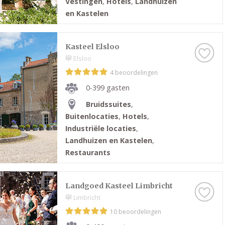
Vestingen
,
Hotels
,
Landhuizen
en Kastelen
Kasteel Elsloo
Elsloo
4 beoordelingen
0-399 gasten
Bruidssuites
,
Buitenlocaties
,
Hotels
,
Industriële locaties
,
Landhuizen en Kastelen
,
Restaurants
Landgoed Kasteel Limbricht
Limbricht
10 beoordelingen