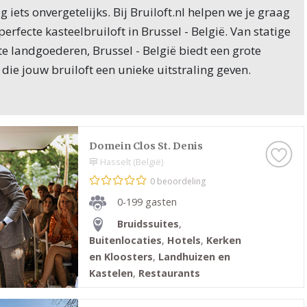
iets onvergetelijks. Bij Bruiloft.nl helpen we je graag
perfecte kasteelbruiloft in Brussel - België. Van statige
e landgoederen, Brussel - België biedt een grote
 die jouw bruiloft een unieke uitstraling geven.
len in Brussel - België voor jouw
t bekend om zijn prachtige kastelen en landgoederen,
Domein Clos St. Denis
ecor bieden voor jouw huwelijksdag. Of je nu droomt
Hasselt (België)
kasteel, een modern landhuis met historische
0 beoordeling
antisch kasteel in de natuur, Brussel - België heeft
0-199 gasten
 ideale locatie. Kastelen in Brussel - België zijn vaak
Bruidssuites
,
ige tuinen, die een prachtige achtergrond vormen
Buitenlocaties
,
Hotels
,
Kerken
’s en de ceremonie.
en Kloosters
,
Landhuizen en
Kastelen
,
Restaurants
tgerust met alles wat je nodig hebt voor een luxe
le ontvangstruimtes tot prachtige trouwzalen. Veel