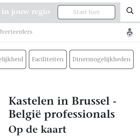
 in jouw regio
Start hier
dverteerders
lijkheid
Faciliteiten
Dinermogelijkheden
Kastelen in Brussel -
België professionals
Op de kaart