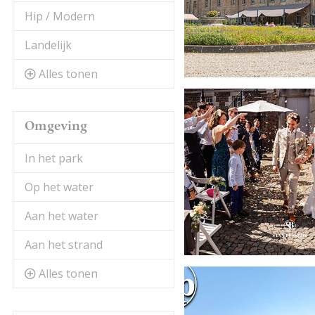
Hip / Modern
Landelijk
Alles tonen
Omgeving
In het park
Op het water
Aan het water
Aan het strand
Alles tonen