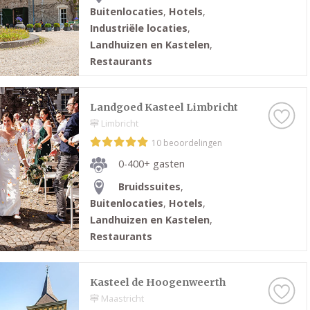
Buitenlocaties
,
Hotels
,
Industriële locaties
,
Landhuizen en Kastelen
,
Restaurants
Landgoed Kasteel Limbricht
Limbricht
10 beoordelingen
0-400+ gasten
Bruidssuites
,
Buitenlocaties
,
Hotels
,
Landhuizen en Kastelen
,
Restaurants
Kasteel de Hoogenweerth
Maastricht