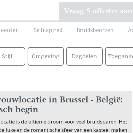
Vraag 5 offertes aan
eenten
Be Inspired
Bruidsbeurzen
A
Stijl
Omgeving
Dagdelen
Toeganke
rouwlocatie in Brussel - België:
sch begin
locatie is de ultieme droom voor veel bruidsparen. Het
 de luxe en de romantische sfeer van een kasteel maken