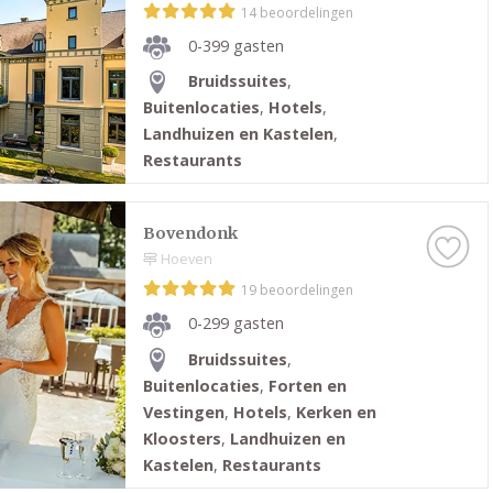
14 beoordelingen
0-399 gasten
Bruidssuites
,
Buitenlocaties
,
Hotels
,
Landhuizen en Kastelen
,
Restaurants
Bovendonk
Hoeven
19 beoordelingen
0-299 gasten
Bruidssuites
,
Buitenlocaties
,
Forten en
Vestingen
,
Hotels
,
Kerken en
Kloosters
,
Landhuizen en
Kastelen
,
Restaurants