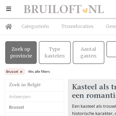
Categorieën
Trouwlocaties
Gem
Zoek op
Type
Aantal
provincie
kastelen
gasten
Brussel
Wis alle filters
Zoek in België
Kasteel als t
een romanti
Antwerpen
Een kasteel als trouw
Brussel
historische karakter,