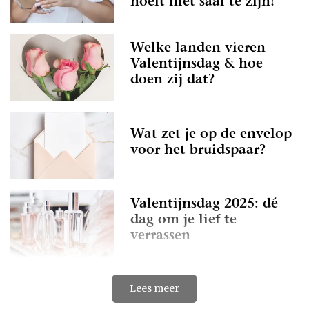
hoeft niet saai te zijn!
Welke landen vieren
Valentijnsdag & hoe
doen zij dat?
Wat zet je op de envelop
voor het bruidspaar?
Valentijnsdag 2025: dé
dag om je lief te
verrassen
Lees meer
De beste cadeau-ideeën
voor adrenalinejunks