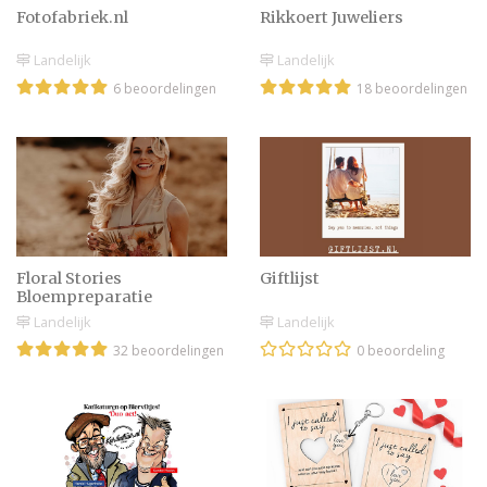
Fotofabriek.nl
Rikkoert Juweliers
Landelijk
Landelijk
6 beoordelingen
18 beoordelingen
Floral Stories
Giftlijst
Bloempreparatie
Landelijk
Landelijk
32 beoordelingen
0 beoordeling