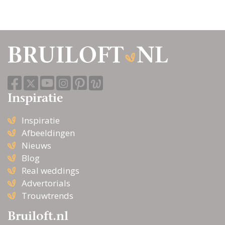
zoeken op diensten, prijzen en
beschikbaarheid. Zo weet je zeker dat je
volledig voorbereid en ontspannen aan jouw
trouwdag begint.
Inspiratie
Inspiratie
Afbeeldingen
Nieuws
Blog
Real weddings
Advertorials
Trouwtrends
Bruiloft.nl