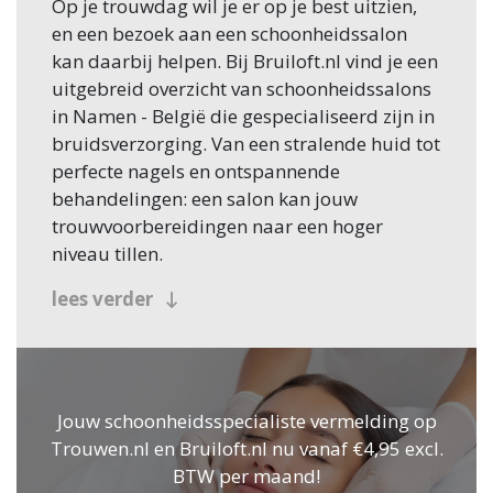
Op je trouwdag wil je er op je best uitzien,
en een bezoek aan een schoonheidssalon
kan daarbij helpen. Bij Bruiloft.nl vind je een
uitgebreid overzicht van schoonheidssalons
in Namen - België die gespecialiseerd zijn in
bruidsverzorging. Van een stralende huid tot
perfecte nagels en ontspannende
behandelingen: een salon kan jouw
trouwvoorbereidingen naar een hoger
niveau tillen.
Waarom kiezen voor een
lees verder
schoonheidssalon?
Een schoonheidssalon biedt talloze
mogelijkheden om je uiterlijk en innerlijke
Jouw schoonheidsspecialiste vermelding op
rust te optimaliseren. Hier zijn enkele
Trouwen.nl en Bruiloft.nl nu vanaf €4,95 excl.
voordelen:
BTW per maand!