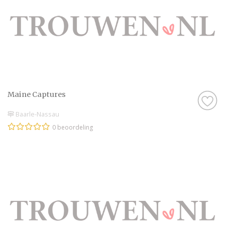
Maine Captures
Baarle-Nassau
0 beoordeling