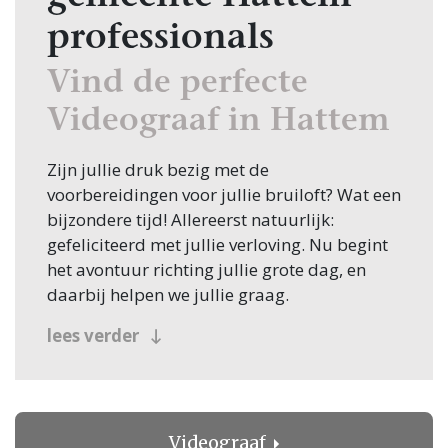
professionals
Vind de perfecte
Videograaf in Hattem
Zijn jullie druk bezig met de
voorbereidingen voor jullie bruiloft? Wat een
bijzondere tijd! Allereerst natuurlijk:
gefeliciteerd met jullie verloving. Nu begint
het avontuur richting jullie grote dag, en
daarbij helpen we jullie graag.
Een van de eerste stappen in de planning is
lees verder
het vinden van de juiste Videograaf, en
daarvoor ben je bij Bruiloft.nl aan het juiste
adres. Of je nu in Hattem zoekt of elders in
Nederland, wij hebben alles wat je nodig
Videograaf