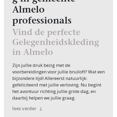
Almelo
professionals
Vind de perfecte
Gelegenheidskleding
in Almelo
Zijn jullie druk bezig met de
voorbereidingen voor jullie bruiloft? Wat een
bijzondere tijd! Allereerst natuurlijk:
gefeliciteerd met jullie verloving. Nu begint
het avontuur richting jullie grote dag, en
daarbij helpen we jullie graag.
Een van de eerste stappen in de planning is
lees verder
het vinden van de juiste