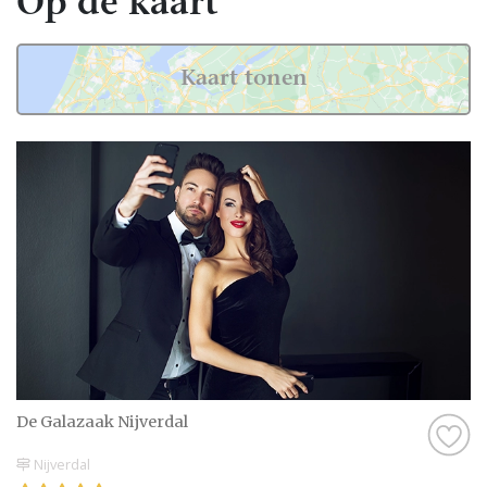
Op de kaart
het is logisch dat je graag wilt weten wat
anderen vinden. Daarom biedt Bruiloft.nl je
de mogelijkheid om beoordelingen te lezen
Kaart tonen
van bruidsparen die al ervaring hebben met
de professionals in Almelo.
Deze ervaringen zijn waardevol, omdat ze je
een eerlijk beeld geven van wat je kunt
verwachten. Als er nog geen beoordelingen
zijn, kan dat ook een kans zijn. Misschien
mogen jullie wel de eerste zijn die een review
achterlaat! Zo help je niet alleen andere
bruidsparen, maar creëer je ook een
blijvende herinnering aan jullie eigen
ervaring.
De Galazaak Nijverdal
Tips voor het kiezen van
Gelegenheidskleding in Almelo
Nijverdal