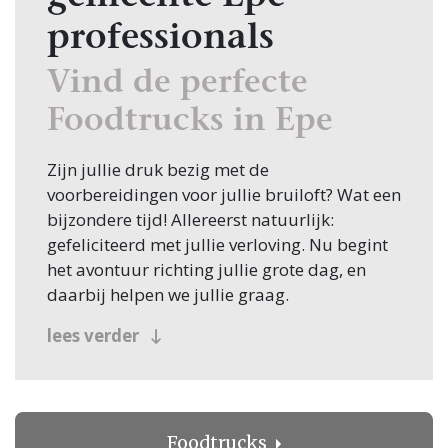
professionals
Vind de perfecte
Foodtrucks in Epe
Zijn jullie druk bezig met de
voorbereidingen voor jullie bruiloft? Wat een
bijzondere tijd! Allereerst natuurlijk:
gefeliciteerd met jullie verloving. Nu begint
het avontuur richting jullie grote dag, en
daarbij helpen we jullie graag.
Een van de eerste stappen in de planning is
lees verder
het vinden van de juiste Foodtrucks, en
daarvoor ben je bij Bruiloft.nl aan het juiste
adres. Of je nu in Epe zoekt of elders in
Nederland, wij hebben alles wat je nodig
Foodtrucks