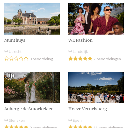
Munthuys
WE Fashion
Utrecht
Landelijk
0 beoordeling
7 beoordelingen
Auberge de Smockelaer
Hoeve Vernelsberg
Slenaken
Epen
9 beoordelingen
11 beoordelingen