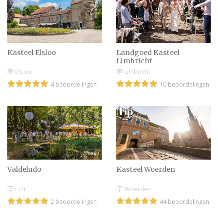
Kasteel Elsloo
Landgoed Kasteel
Limbricht
Elsloo
Limbricht
4 beoordelingen
10 beoordelingen
Valdeludo
Kasteel Woerden
Echt
Woerden
2 beoordelingen
44 beoordelingen