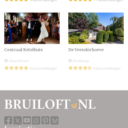
Centraal Ketelhuis
De Veenderhoeve
Amersfoort
De Klomp
6 beoordelingen
6 beoordelingen