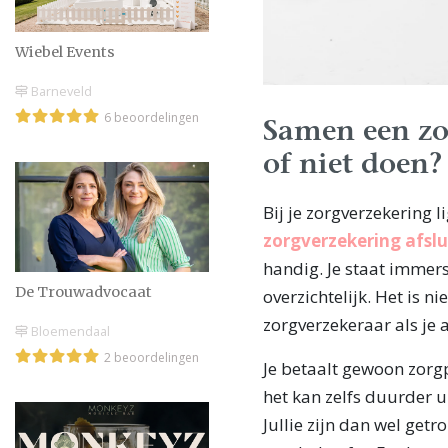
Wiebel Events
Barneveld
6 beoordelingen
Samen een zo
of niet doen?
Bij je zorgverzekering l
zorgverzekering afslu
handig. Je staat immers
De Trouwadvocaat
overzichtelijk. Het is ni
zorgverzekeraar als je 
Bloemendaal
2 beoordelingen
Je betaalt gewoon zorg
het kan zelfs duurder u
Jullie zijn dan wel get