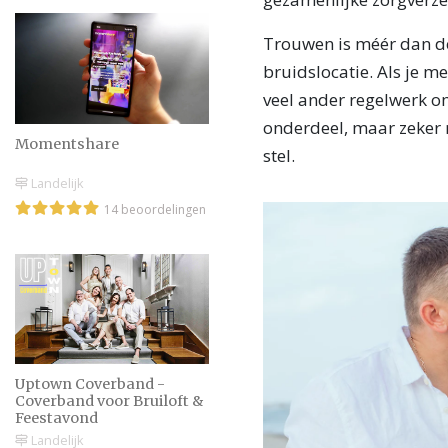
Trouwen is méér dan de
bruidslocatie. Als je me
veel ander regelwerk om
onderdeel, maar zeker n
Momentshare
stel.
Landelijk
14 beoordelingen
Uptown Coverband -
Coverband voor Bruiloft &
Feestavond
Landelijk