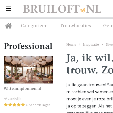
Categorieën
Trouwlocaties
Gem
Home
Inspiratie
Dive
Professionals
Ja, ik wi
trouw. Zo
Jullie gaan trouwen! Sa
Wittelampionnen.nl
misschien wel samen ee
moet je even je roze bri
Landelijk
ja op te zeggen. Als het
6 beoordelingen
gezamenlijke zorgverze