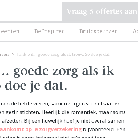
Vraag 5 offertes aan
eenten
Be Inspired
Bruidsbeurzen
A
rsen
Ja, ik wil… goede zorg als ik trouw. Zo doe je dat.
l… goede zorg als ik
 doe je dat.
men de liefde vieren, samen zorgen voor elkaar en
n gezin stichten. Heerlijk die romantiek, maar soms
l afzetten. Bij een huwelijk hoef je niet overal samen
aankomt op je zorgverzekering
bijvoorbeeld. Een
kering is soms helemaal niet zo’n goed idee…