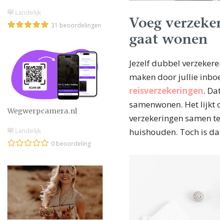
Landelijk
Voeg verzeke
31 beoordelingen
gaat wonen
Jezelf dubbel verzekere
maken door jullie inboe
reisverzekeringen
. Da
samenwonen. Het lijkt 
Wegwerpcamera.nl
verzekeringen samen te
Landelijk
huishouden. Toch is dat
0 beoordeling