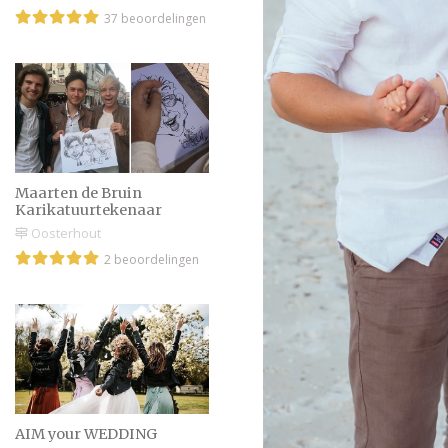
37 beoordelingen
Maarten de Bruin
Karikatuurtekenaar
Oosterhout
2 beoordelingen
AIM your WEDDING