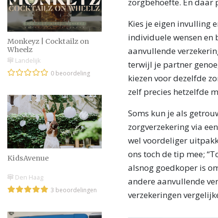
zorgbehoefte. En daar 
Kies je eigen invulling 
individuele wensen en b
Monkeyz | Cocktailz on
Wheelz
aanvullende verzekering
Landelijk
terwijl je partner geno
0 beoordeling
kiezen voor dezelfde zo
zelf precies hetzelfde mo
Soms kun je als getrou
zorgverzekering via een
wel voordeliger uitpak
ons toch de tip mee; “To
KidsAvenue
alsnog goedkoper is om 
Den Haag
andere aanvullende ver
3 beoordelingen
verzekeringen vergelijk