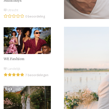
Munthuys
Utrecht
0 beoordeling
WE Fashion
Landelijk
7 beoordelingen