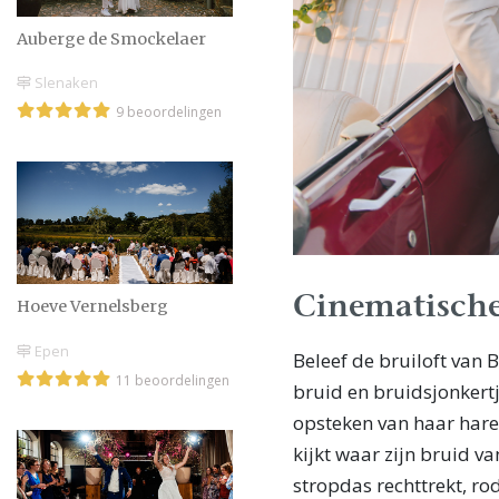
Auberge de Smockelaer
Slenaken
9 beoordelingen
Cinematische
Hoeve Vernelsberg
Epen
Beleef de bruiloft van 
11 beoordelingen
bruid en bruidsjonkert
opsteken van haar hare
kijkt waar zijn bruid v
stropdas rechttrekt, r