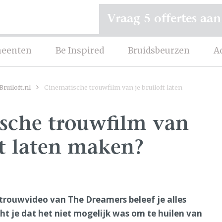
Vraag 5 offertes aan
eenten
Be Inspired
Bruidsbeurzen
A
ruiloft.nl
Cinematische trouwfilm van je bruiloft laten
sche trouwfilm van
ft laten maken?
trouwvideo van The Dreamers beleef je alles
cht je dat het niet mogelijk was om te huilen van