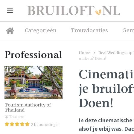
Categorieën
Trouwlocaties
Gem
Home
Real Weddings op B
Professionals
maken? Doen!
Cinemati
je bruilo
Doen!
Tourism Authority of
Thailand
Thailand
In deze cinematische 
2 beoordelingen
alsof je erbij was. Da