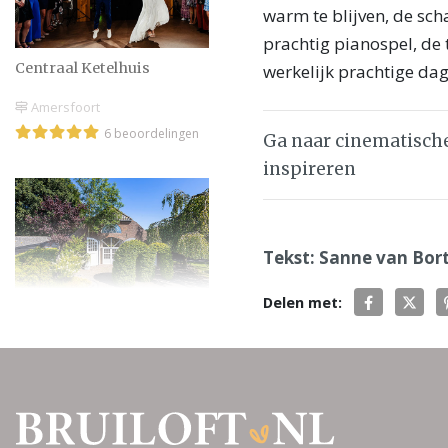
warm te blijven, de sch
prachtig pianospel, de 
Centraal Ketelhuis
werkelijk prachtige dag
Amersfoort
6 beoordelingen
Ga naar cinematische
inspireren
Tekst: Sanne van Bort
Delen met:
De Veenderhoeve
De Klomp
6 beoordelingen