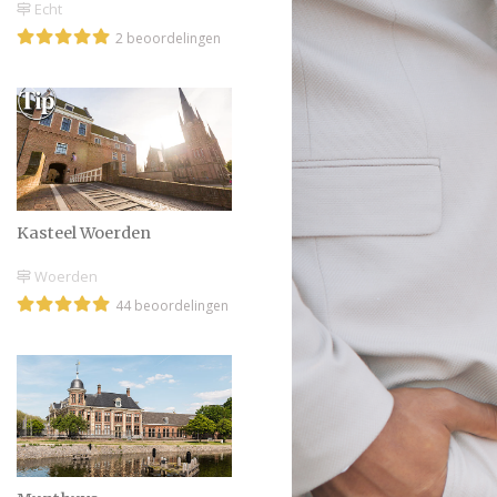
Echt
2 beoordelingen
Kasteel Woerden
Woerden
44 beoordelingen