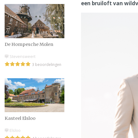
een bruiloft van wild
De Hompesche Molen
Stevensweert
3 beoordelingen
Kasteel Elsloo
Elsloo