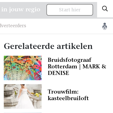
 in jouw regio
Start hier
dverteerders
Gerelateerde artikelen
Bruidsfotograaf
Rotterdam | MARK &
DENISE
Trouwfilm:
kasteelbruiloft