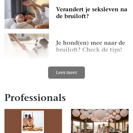
Verandert je seksleven na
de bruiloft?
Je hond(en) mee naar de
bruiloft? Check de tips!
Lees meer
Zijn jullie uitgenodigd
voor een bruiloft op
vrijdag? Praktische tips!
Professionals
Romantische fietsroutes
voor een sportieve date