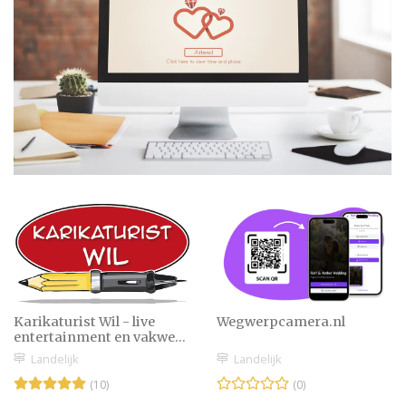
Karikaturist Wil - live
Wegwerpcamera.nl
entertainment en vakwerk
vanuit de studio
Landelijk
Landelijk
(10)
(0)