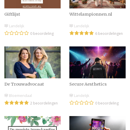
De mooiste plekken in
Nederland om te
Giftlijst
Wittelampionnen.nl
picknicken
Landelijk
Landelijk
0 beoordeling
6 beoordelingen
Is je vriend(in) een
pretpark-lover? Zo maak
je het toch heel
romantisch!
10 grote don’ts voor de
bruidsmoeder
De Trouwadvocaat
Secure Aesthetics
Bloemendaal
Landelijk
2 beoordelingen
0 beoordeling
De leukste prikkelarme
liefdesuitjes voor een
date