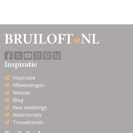
Mijn man is verliefd op
een ander, wat kan ik
doen om ons huwelijk te
redden?
Vindt hij me leuk of is
hij gewoon aardig?
Inspiratie
Wat vrouwen vaak
Inspiratie
aantrekkelijk vinden in
Afbeeldingen
porno | Wat kijkt zij het
Nieuws
liefst?
Blog
Real weddings
Advertorials
Trouwtrends