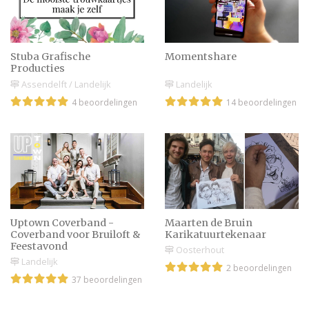
Zo leer je meer zorgzaam
te worden in een relatie
Stuba Grafische
Momentshare
Producties
Assendelft / Landelijk
Landelijk
Voorbeeldmail: aanvraag
4 beoordelingen
14 beoordelingen
trouwprofessional | Knip
& plaktekst, lekker
makkelijk!
Dit is de lichaamstaal
van een verliefde man
Uptown Coverband -
Maarten de Bruin
Coverband voor Bruiloft &
Karikatuurtekenaar
Feestavond
Oosterhout
Verzekeringen na het ja-
Landelijk
2 beoordelingen
woord: wat moet je
37 beoordelingen
samen regelen?