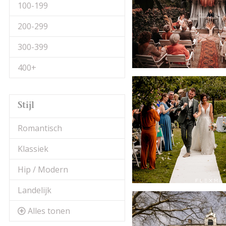
100-199
200-299
300-399
400+
Stijl
Romantisch
Klassiek
Hip / Modern
Landelijk
Alles tonen