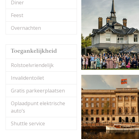
Diner
Feest
Overnachten
Toegankelijkheid
Rolstoelvriendelijk
Invalidentoilet
Gratis parkeerplaatsen
Oplaadpunt elektrische
auto’s
Shuttle service