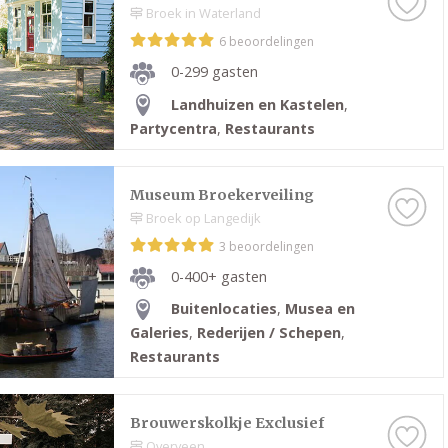
Broek in Waterland
6 beoordelingen
0-299 gasten
Landhuizen en Kastelen
,
Partycentra
,
Restaurants
Museum Broekerveiling
Broek op Langedijk
3 beoordelingen
0-400+ gasten
Buitenlocaties
,
Musea en
Galeries
,
Rederijen / Schepen
,
Restaurants
Brouwerskolkje Exclusief
Overveen