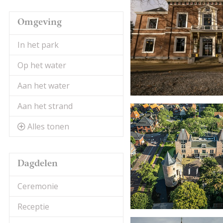
Omgeving
In het park
Op het water
Aan het water
Aan het strand
Alles tonen
Dagdelen
Ceremonie
Receptie