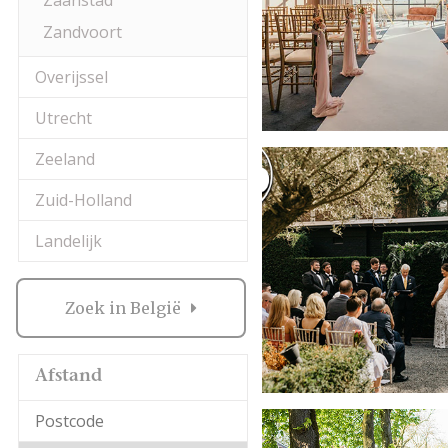
Zaanstad
Zandvoort
Overijssel
Utrecht
Zeeland
Zuid-Holland
Landelijk
Zoek in België
Afstand