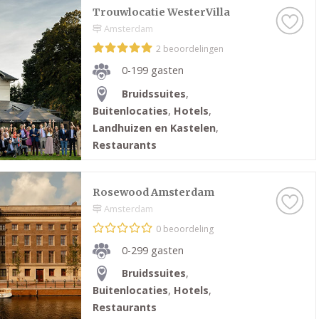
Trouwlocatie WesterVilla
Amsterdam
2 beoordelingen
0-199 gasten
Bruidssuites
,
Buitenlocaties
,
Hotels
,
Landhuizen en Kastelen
,
Restaurants
Rosewood Amsterdam
Amsterdam
0 beoordeling
0-299 gasten
Bruidssuites
,
Buitenlocaties
,
Hotels
,
Restaurants