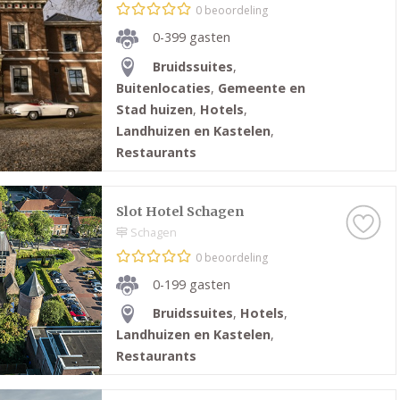
0 beoordeling
0-399 gasten
Bruidssuites
,
Buitenlocaties
,
Gemeente en
Stad huizen
,
Hotels
,
Landhuizen en Kastelen
,
Restaurants
Slot Hotel Schagen
Schagen
0 beoordeling
0-199 gasten
Bruidssuites
,
Hotels
,
Landhuizen en Kastelen
,
Restaurants