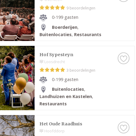
9 beoordelingen
0-199 gasten
Boerderijen
,
Buitenlocaties
,
Restaurants
Hof Sypesteyn
Loosdrecht
3 beoordelingen
0-199 gasten
Buitenlocaties
,
Landhuizen en Kastelen
,
Restaurants
Het Oude Raadhuis
Hoofddorp