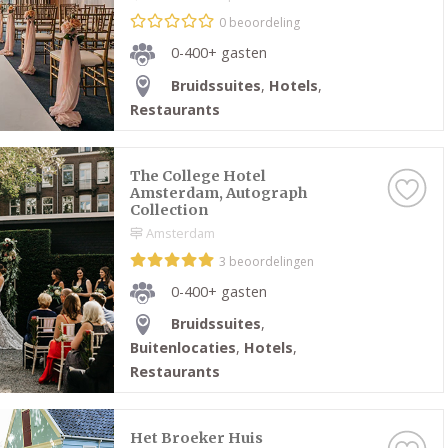
0 beoordeling
0-400+ gasten
Bruidssuites
,
Hotels
,
Restaurants
The College Hotel
Amsterdam, Autograph
Collection
Amsterdam
3 beoordelingen
0-400+ gasten
Bruidssuites
,
Buitenlocaties
,
Hotels
,
Restaurants
Het Broeker Huis