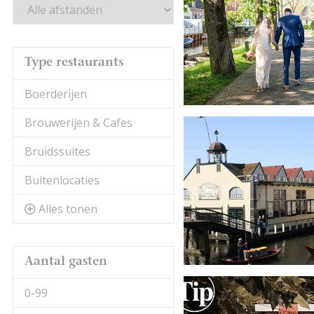
Type restaurants
Boerderijen
Brouwerijen & Cafes
Bruidssuites
Buitenlocaties
Alles tonen
Aantal gasten
0-99