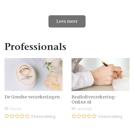
Lees meer
Professionals
De Goudse verzekeringen
Bruiloftverzekering-
Online.nl
Gouda
Landelijk
0 beoordeling
0 beoordeling