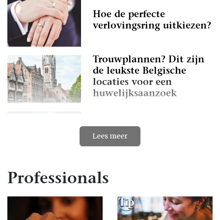
Hoe de perfecte
verlovingsring uitkiezen?
Trouwplannen? Dit zijn
de leukste Belgische
locaties voor een
huwelijksaanzoek
Verlovingsringen met
kleurstenen, karaktervol
Lees meer
en persoonlijk
Professionals
Het kiezen en kopen van
de perfecte
verlovingsring