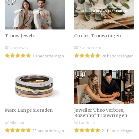
Trouw Jewelz
Circles Trouwringen
Noordwijk
Zwijndrecht
10 beoordelingen
28 beoordelingen
Marc Lange Sieraden
Juwelier Theo Verbree,
Rozenhof Trouwringen
Alkmaar
Landelijk
23 beoordelingen
21 beoordelingen