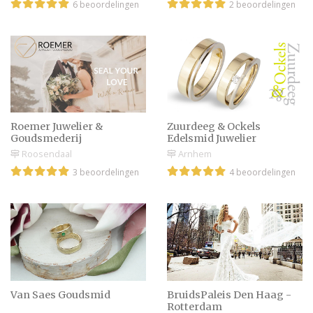
6 beoordelingen
2 beoordelingen
Roemer Juwelier &
Zuurdeeg & Ockels
Goudsmederij
Edelsmid Juwelier
Roosendaal
Arnhem
3 beoordelingen
4 beoordelingen
Van Saes Goudsmid
BruidsPaleis Den Haag -
Rotterdam