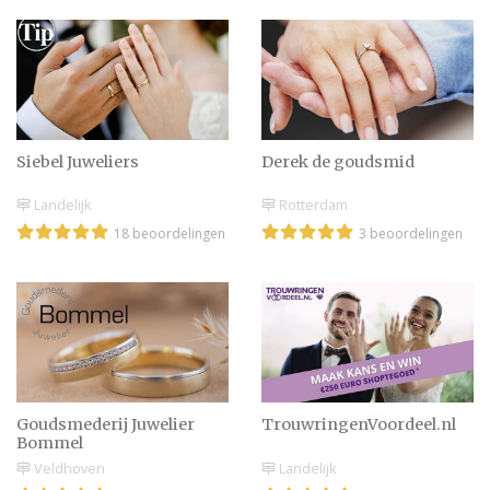
Siebel Juweliers
Derek de goudsmid
Landelijk
Rotterdam
18 beoordelingen
3 beoordelingen
Goudsmederij Juwelier
TrouwringenVoordeel.nl
Bommel
Veldhoven
Landelijk