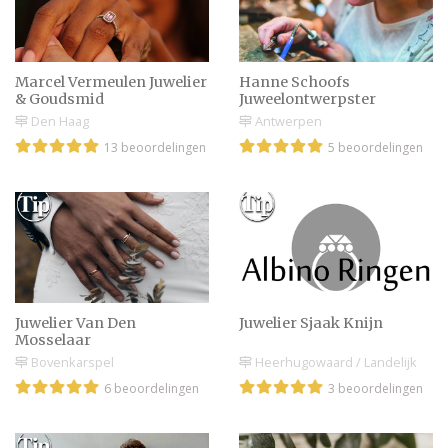
Romantisch
huwelijksaanzoek
regelen voor thuis
Marcel Vermeulen Juwelier
Hanne Schoofs
& Goudsmid
Juweelontwerpster
Den Haag
Antwerpen
Maak een scheidingsring
13 beoordelingen
5 beoordelingen
van je trouwring als je
gaat scheiden
Stoere trouwringen voor
mannen en vrouwen
Juwelier Van Den
Juwelier Sjaak Knijn
Mosselaar
Bovenkarspel
Heerhugowaard / Landelijk
6 beoordelingen
3 beoordelingen