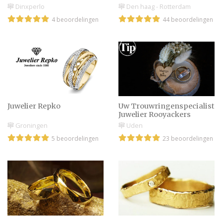
Dinxperlo
Den haag - Rotterdam
4 beoordelingen
44 beoordelingen
Juwelier Repko
Uw Trouwringenspecialist
Juwelier Rooyackers
Groningen
Uden
5 beoordelingen
23 beoordelingen