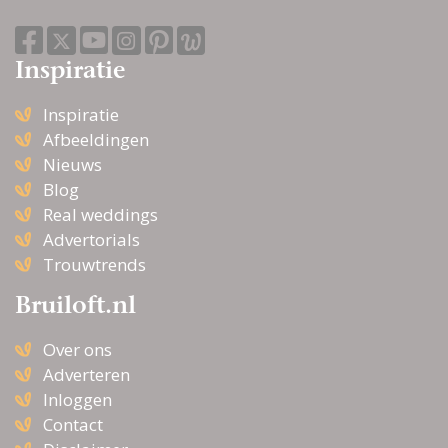
nodig hebt voor het uitzoeken van de
perfecte hoed. Een hoed kopen in de
hoedenwinkel is niet zomaar iets. De
Inspiratie
hoedenwinkel zal waarschijnlijk vragen om
de rest van je outfit. Oeps! Heb je er een foto
Inspiratie
van? Dan is de match met de hoed snel
Afbeeldingen
gemaakt. Neem dus een fotootje mee! Of
Nieuws
beschrijf heel nauwkeurig hoe je outfit eruit
Blog
ziet en wat je zelf in gedachten hebt.
Real weddings
Advertorials
Trouwtrends
Bruiloft.nl
Over ons
Adverteren
Inloggen
Contact